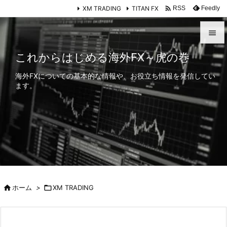

XM TRADING
TITAN FX
Feedly
RSS


これからはじめる海外FX～虎の巻
メニュ
海外FXについての基本的な情報や、お役立ち情報を発信してい

ます。
サイド

前へ

次へ

検索

ホーム
>

XM TRADING