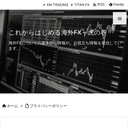

XM TRADING
TITAN FX
Feedly
RSS


これからはじめる海外FX～虎の巻
メニュ
海外FXについての基本的な情報や、お役立ち情報を発信してい

ます。
サイド

前へ

次へ

検索

ホーム
>

プライバシーポリシー