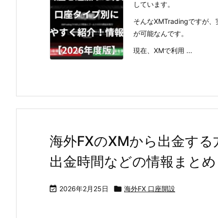
しています。
そんなXMTradingで
が可能なんです。
現在、XMで利用 ...
海外FXのXMから出金す
出金時間などの情報まとめ【

2026年2月25日

海外FX 口座開設