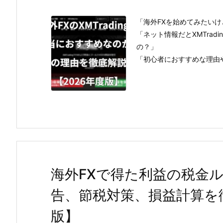
「海外FXを始めてみたい
「ネット情報だとXMTra
の？」
「初心者におすすめな理由や
海外FXで得た利益の税金
告、節税対策、損益計算を徹
版】