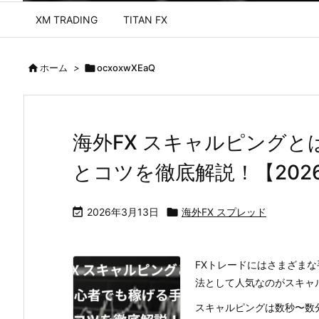
XM TRADING
TITAN FX

ホーム
>

ocxoxwXEaQ
海外FX スキャルピングと
とコツを徹底解説！【202

2026年3月13日

海外FX スプレッド
FXトレードにはさまざま
法として人気なのがスキャ
スキャルピングは数秒〜数