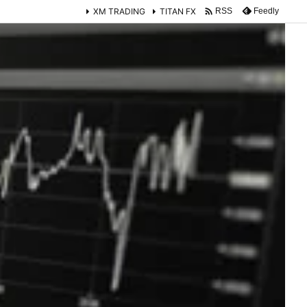

XM TRADING
TITAN FX
Feedly
RSS