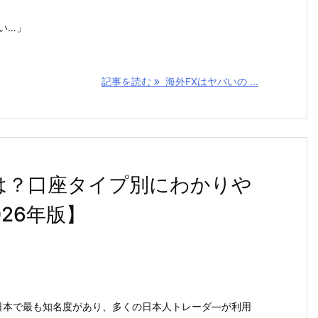
い…」
記事を読む
海外FXはヤバいの ...
は？口座タイプ別にわかりや
26年版】
で日本で最も知名度があり、多くの日本人トレーダ―が利用