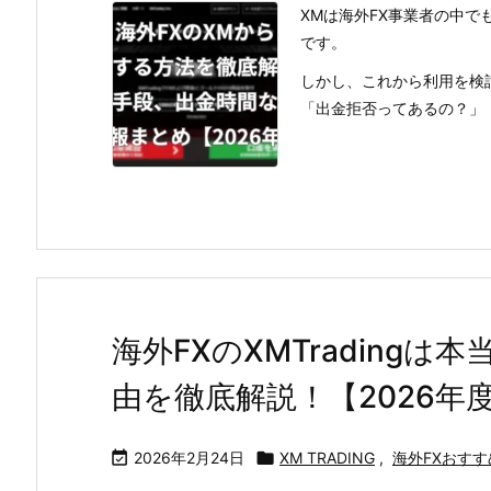
XMは海外FX事業者の中で
です。
しかし、これから利用を検
「出金拒否ってあるの？」「
海外FXのXMTrading
由を徹底解説！【2026年

2026年2月24日

XM TRADING
,
海外FXおすす