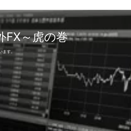
外FX～虎の巻
います。