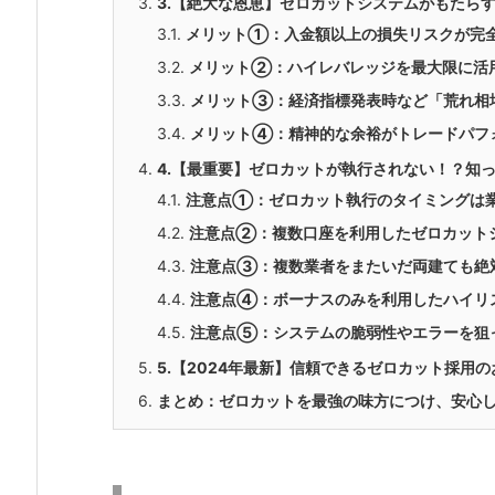
3.
3.【絶大な恩恵】ゼロカットシステムがもたら
3.1.
メリット①：入金額以上の損失リスクが完
3.2.
メリット②：ハイレバレッジを最大限に活
3.3.
メリット③：経済指標発表時など「荒れ相
3.4.
メリット④：精神的な余裕がトレードパフ
4.
4.【最重要】ゼロカットが執行されない！？知
4.1.
注意点①：ゼロカット執行のタイミングは
4.2.
注意点②：複数口座を利用したゼロカット
4.3.
注意点③：複数業者をまたいだ両建ても絶
4.4.
注意点④：ボーナスのみを利用したハイリ
4.5.
注意点⑤：システムの脆弱性やエラーを狙
5.
5.【2024年最新】信頼できるゼロカット採用の
6.
まとめ：ゼロカットを最強の味方につけ、安心し