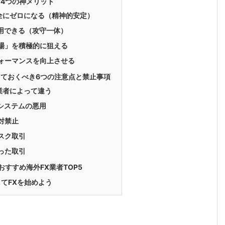
す4つの神メリット
全にゼロになる（精神的安定）
用できる（攻守一体）
場」を積極的に狙える
ォーマンスを向上させる
っておくべき6つの注意点と禁止事項
業者によって違う
システムの悪用
対禁止
スク取引
った取引
おすすめ海外FX業者TOP5
てFXを始めよう