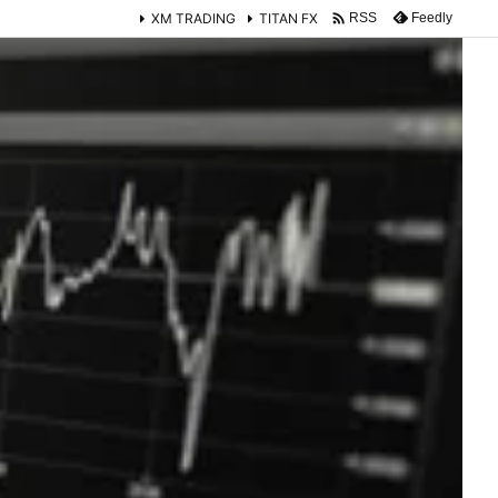

XM TRADING
TITAN FX
Feedly
RSS