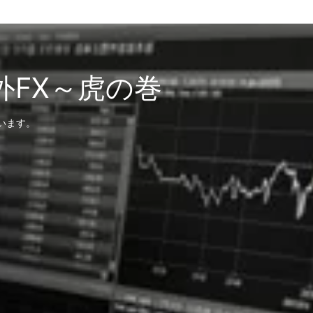
外FX～虎の巻
います。