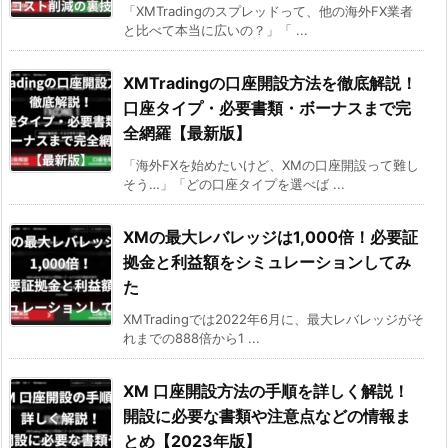
「XMTradingのスプレッドって、他の海外FX業者
と比べて本当に広いの？」「 ...
XMTradingの口座開設方法を徹底解説！
口座タイプ・必要書類・ボーナスまで完
全網羅【最新版】
「海外FXを始めたいけど、XMの口座開設って難し
そう…」「どの口座タイプを選べば ...
XMの最大レバレッジは1,000倍！必要証
拠金と利益額をシミュレーションしてみ
た
XMTradingでは2022年6月に、最大レバレッジがそ
れまでの888倍から1 ...
XM 口座開設方法の手順を詳しく解説！
開設に必要な書類や注意点などの情報ま
とめ【2023年版】