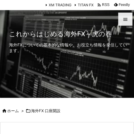

XM TRADING
TITAN FX
Feedly
RSS


これからはじめる海外FX～虎の巻
メニュ
海外FXについての基本的な情報や、お役立ち情報を発信してい

ます。
サイド

前へ

次へ

検索

ホーム
>

海外FX 口座開設