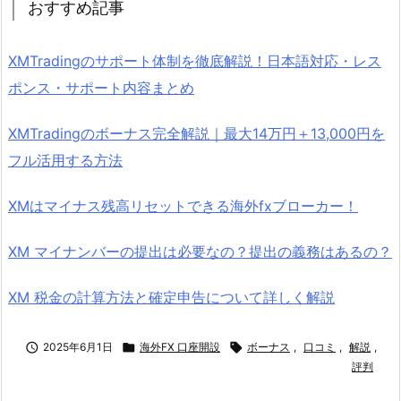
おすすめ記事
XMTradingのサポート体制を徹底解説！日本語対応・レス
ポンス・サポート内容まとめ
XMTradingのボーナス完全解説｜最大14万円＋13,000円を
フル活用する方法
XMはマイナス残高リセットできる海外fxブローカー！
XM マイナンバーの提出は必要なの？提出の義務はあるの？
XM 税金の計算方法と確定申告について詳しく解説

2025年6月1日

海外FX 口座開設

ボーナス
,
口コミ
,
解説
,
評判