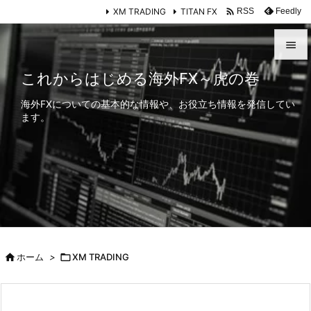

XM TRADING
TITAN FX
Feedly
RSS


これからはじめる海外FX～虎の巻
メニュ
海外FXについての基本的な情報や、お役立ち情報を発信してい

ます。
サイド

前へ

次へ

検索

ホーム
>

XM TRADING