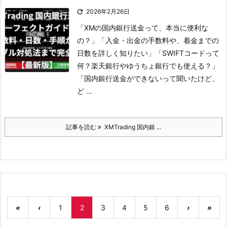

2026年2月26日
「XMの国内銀行送金って、本当に便利な
の？」
「入金・出金の手数料や、着金までの
日数を詳しく知りたい」
「SWIFTコードって
何？楽天銀行やゆうちょ銀行でも使える？」
「国内銀行送金ができないって聞いたけど、
ど ...
記事を読む
XMTrading 国内銀 ...
«
‹
1
2
3
4
5
6
›
»